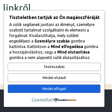
linkről.
Tiszteletben tartjuk az Ön magánszféráját
A sütik segítenek javítani az élményt, személyre
szabott tartalmat szolgáltatni és elemezni a
forgalmat. Kiválaszthatja, mely sütiket
engedélyezi a
Személyre szabás
gombra
Category
kattintva. Kattintson a
Mind elfogadása
gombra
a hozzájáruláshoz, vagy a
Mind elutasítása
Kategóriák
Nincs kategória
gombra a nem alapvető sütik elutasításához.
Testreszabás
Archive
Mindet elutasít
Mindet elfogad
Üzemelteti