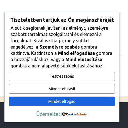
Tiszteletben tartjuk az Ön magánszféráját
A sütik segítenek javítani az élményt, személyre
szabott tartalmat szolgáltatni és elemezni a
forgalmat. Kiválaszthatja, mely sütiket
engedélyezi a
Személyre szabás
gombra
Category
kattintva. Kattintson a
Mind elfogadása
gombra
a hozzájáruláshoz, vagy a
Mind elutasítása
Kategóriák
Nincs kategória
gombra a nem alapvető sütik elutasításához.
Testreszabás
Archive
Mindet elutasít
Mindet elfogad
Üzemelteti